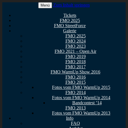
Zum Inhalt springen
Menü
Euer Metal Event in Osthessen!
FullMetal Osthessen – 13. FMO
Tickets
FMO 2025
2026
FMO StreetForce
Galerie
FMO 2025
FMO 2024
FMO 2023
FMO 2021 – Open Air
FMO 2019
FMO 2018
FMO 2017
FMO WarmUp Show 2016
FMO 2016
FMO 2015
Fotos vom FMO WarmUp 2015
FMO 2014
Fotos vom FMO WarmUp 2014
Bandcontest ’14
FMO 2013
Fotos vom FMO WarmUp 2013
Info
FAQ