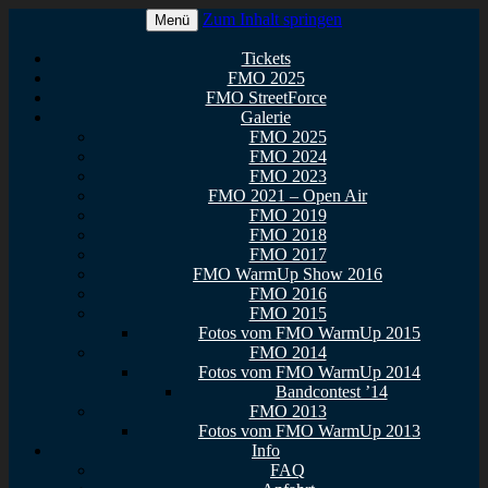
Zum Inhalt springen
Menü
Euer Metal Event in Osthessen!
FullMetal Osthessen – 13. FMO
Tickets
FMO 2025
2026
FMO StreetForce
Galerie
FMO 2025
FMO 2024
FMO 2023
FMO 2021 – Open Air
FMO 2019
FMO 2018
FMO 2017
FMO WarmUp Show 2016
FMO 2016
FMO 2015
Fotos vom FMO WarmUp 2015
FMO 2014
Fotos vom FMO WarmUp 2014
Bandcontest ’14
FMO 2013
Fotos vom FMO WarmUp 2013
Info
FAQ