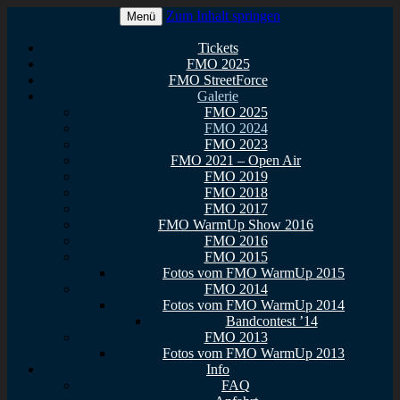
Zum Inhalt springen
Menü
Euer Metal Event in Osthessen!
FullMetal Osthessen – 13. FMO
Tickets
FMO 2025
2026
FMO StreetForce
Galerie
FMO 2025
FMO 2024
FMO 2023
FMO 2021 – Open Air
FMO 2019
FMO 2018
FMO 2017
FMO WarmUp Show 2016
FMO 2016
FMO 2015
Fotos vom FMO WarmUp 2015
FMO 2014
Fotos vom FMO WarmUp 2014
Bandcontest ’14
FMO 2013
Fotos vom FMO WarmUp 2013
Info
FAQ