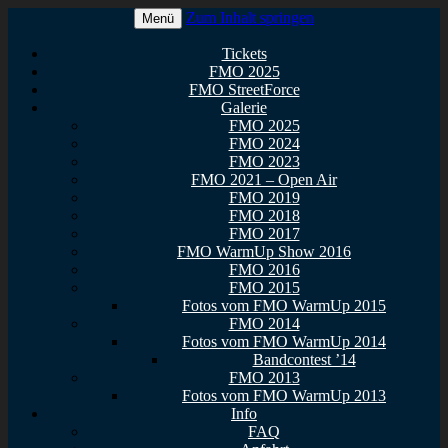
Zum Inhalt springen
Menü
Euer Metal Event in Osthessen!
FullMetal Osthessen – 13. FMO
Tickets
FMO 2025
2026
FMO StreetForce
Galerie
FMO 2025
FMO 2024
FMO 2023
FMO 2021 – Open Air
FMO 2019
FMO 2018
FMO 2017
FMO WarmUp Show 2016
FMO 2016
FMO 2015
Fotos vom FMO WarmUp 2015
FMO 2014
Fotos vom FMO WarmUp 2014
Bandcontest ’14
FMO 2013
Fotos vom FMO WarmUp 2013
Info
FAQ