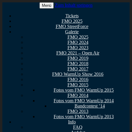
Zum Inhalt springen
Menü
Euer Metal Event in Osthessen!
FullMetal Osthessen – 13. FMO
Tickets
FMO 2025
2026
FMO StreetForce
Galerie
FMO 2025
FMO 2024
FMO 2023
FMO 2021 – Open Air
FMO 2019
FMO 2018
FMO 2017
FMO WarmUp Show 2016
FMO 2016
FMO 2015
Fotos vom FMO WarmUp 2015
FMO 2014
Fotos vom FMO WarmUp 2014
Bandcontest ’14
FMO 2013
Fotos vom FMO WarmUp 2013
Info
FAQ