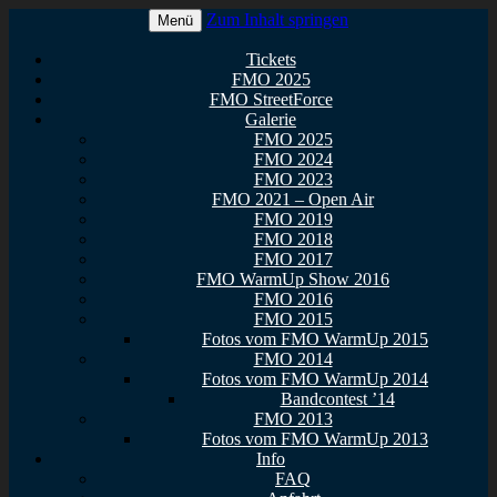
Zum Inhalt springen
Menü
Euer Metal Event in Osthessen!
FullMetal Osthessen – 13. FMO
Tickets
FMO 2025
2026
FMO StreetForce
Galerie
FMO 2025
FMO 2024
FMO 2023
FMO 2021 – Open Air
FMO 2019
FMO 2018
FMO 2017
FMO WarmUp Show 2016
FMO 2016
FMO 2015
Fotos vom FMO WarmUp 2015
FMO 2014
Fotos vom FMO WarmUp 2014
Bandcontest ’14
FMO 2013
Fotos vom FMO WarmUp 2013
Info
FAQ