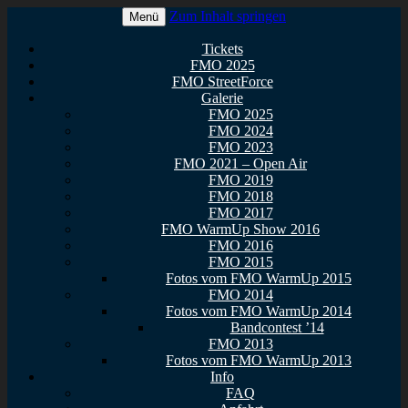
Zum Inhalt springen
Menü
Euer Metal Event in Osthessen!
FullMetal Osthessen – 13. FMO
Tickets
FMO 2025
2026
FMO StreetForce
Galerie
FMO 2025
FMO 2024
FMO 2023
FMO 2021 – Open Air
FMO 2019
FMO 2018
FMO 2017
FMO WarmUp Show 2016
FMO 2016
FMO 2015
Fotos vom FMO WarmUp 2015
FMO 2014
Fotos vom FMO WarmUp 2014
Bandcontest ’14
FMO 2013
Fotos vom FMO WarmUp 2013
Info
FAQ