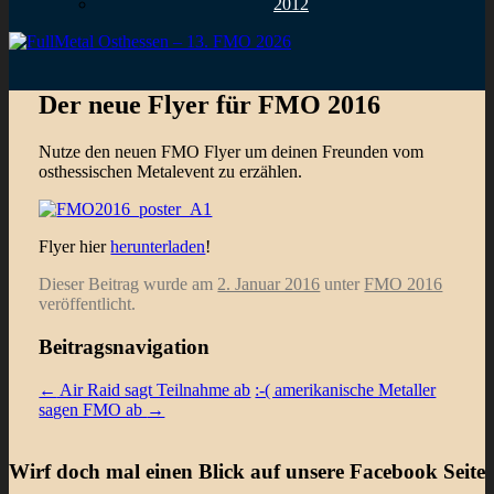
2012
Der neue Flyer für FMO 2016
Nutze den neuen FMO Flyer um deinen Freunden vom
osthessischen Metalevent zu erzählen.
Flyer hier
herunterladen
!
Dieser Beitrag wurde am
2. Januar 2016
unter
FMO 2016
veröffentlicht.
Beitragsnavigation
←
Air Raid sagt Teilnahme ab
:-( amerikanische Metaller
sagen FMO ab
→
Wirf doch mal einen Blick auf unsere Facebook Seite