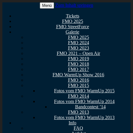
Zum Inhalt springen
Menü
Euer Metal Event in Osthessen!
FullMetal Osthessen – 13. FMO
Tickets
FMO 2025
2026
FMO StreetForce
Galerie
FMO 2025
FMO 2024
FMO 2023
FMO 2021 – Open Air
FMO 2019
FMO 2018
FMO 2017
FMO WarmUp Show 2016
FMO 2016
FMO 2015
Fotos vom FMO WarmUp 2015
FMO 2014
Fotos vom FMO WarmUp 2014
Bandcontest ’14
FMO 2013
Fotos vom FMO WarmUp 2013
Info
FAQ