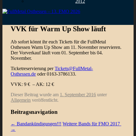
2012
VVK für Warm Up Show läuft
​Ab sofort könnt ihr euch Tickets für die FullMetal
Osthessen Warm Up Show am 11. November reservieren.
Der Vorverkauf läuft vom 01. September bis 04.
November.
Ticketreservierung per
Tickets@FullMetal-
Osthessen.de
oder 0163-3786133.
VVK: 9 € – AK: 12 €
Dieser Beitrag wurde am
1. September 2016
unter
Allgemein
veröffentlicht.
Beitragsnavigation
←
Bandankündigungen!!!
Weitere Bands für FMO 2017
→