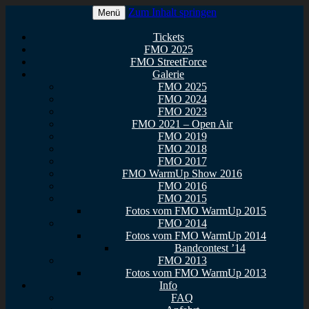
Zum Inhalt springen
Menü
Euer Metal Event in Osthessen!
FullMetal Osthessen – 13. FMO
Tickets
FMO 2025
2026
FMO StreetForce
Galerie
FMO 2025
FMO 2024
FMO 2023
FMO 2021 – Open Air
FMO 2019
FMO 2018
FMO 2017
FMO WarmUp Show 2016
FMO 2016
FMO 2015
Fotos vom FMO WarmUp 2015
FMO 2014
Fotos vom FMO WarmUp 2014
Bandcontest ’14
FMO 2013
Fotos vom FMO WarmUp 2013
Info
FAQ