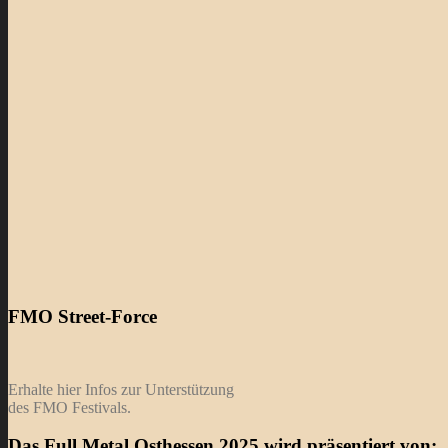
FMO Street-Force
Erhalte hier Infos zur Unterstützung
des FMO Festivals.
Das Full Metal Osthessen 2025 wird präsentiert von: