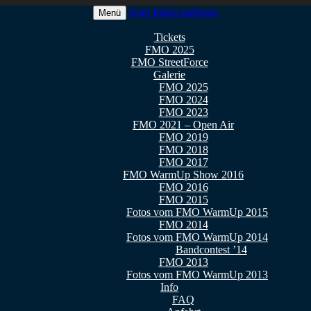
Zum Inhalt springen
Menü
 2026
Tickets
FMO 2025
FMO StreetForce
Galerie
FMO 2025
FMO 2024
FMO 2023
FMO 2021 – Open Air
FMO 2019
FMO 2018
FMO 2017
FMO WarmUp Show 2016
FMO 2016
FMO 2015
Fotos vom FMO WarmUp 2015
FMO 2014
Fotos vom FMO WarmUp 2014
Bandcontest ’14
FMO 2013
Fotos vom FMO WarmUp 2013
Info
FAQ