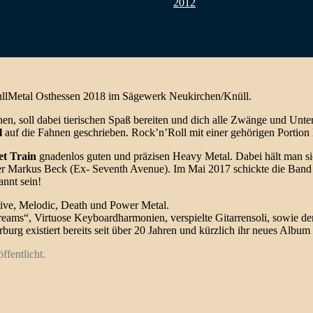
2012
llMetal Osthessen 2018 im Sägewerk Neukirchen/Knüll.
, soll dabei tierischen Spaß bereiten und dich alle Zwänge und Unter
l
auf die Fahnen geschrieben. Rock’n’Roll mit einer gehörigen Portion
et Train
gnadenlos guten und präzisen Heavy Metal. Dabei hält man sic
er Markus Beck (Ex- Seventh Avenue). Im Mai 2017 schickte die Band ih
annt sein!
ive, Melodic, Death und Power Metal.
ms“, Virtuose Keyboardharmonien, verspielte Gitarrensoli, sowie der 
urg existiert bereits seit über 20 Jahren und kürzlich ihr neues Albu
ffentlicht.