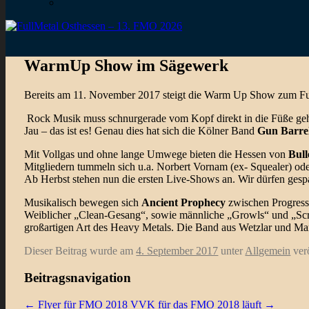
WarmUp Show im Sägewerk
Bereits am 11. November 2017 steigt die Warm Up Show zum Fu
Rock Musik muss schnurgerade vom Kopf direkt in die Füße gehen
Jau – das ist es! Genau dies hat sich die Kölner Band
Gun Barre
Mit Vollgas und ohne lange Umwege bieten die Hessen von
Bull
Mitgliedern tummeln sich u.a. Norbert Vornam (ex- Squealer) od
Ab Herbst stehen nun die ersten Live-Shows an. Wir dürfen gesp
Musikalisch bewegen sich
Ancient Prophecy
zwischen Progress
Weiblicher „Clean-Gesang“, sowie männliche „Growls“ und „Screa
großartigen Art des Heavy Metals. Die Band aus Wetzlar und Marb
Dieser Beitrag wurde am
4. September 2017
unter
Allgemein
verö
Beitragsnavigation
←
Flyer für FMO 2018
VVK für das FMO 2018 läuft
→