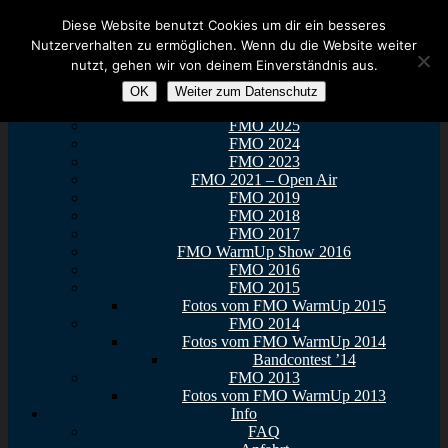
Zum Inhalt springen
Menü
Diese Website benutzt Cookies um dir ein besseres
Euer Metal Event in Osthessen!
FullMetal Osthessen – 13. FMO
Nutzerverhalten zu ermöglichen. Wenn du die Website weiter
Tickets
nutzt, gehen wir von deinem Einverständnis aus.
FMO 2025
2026
FMO StreetForce
OK
Weiter zum Datenschutz
Galerie
FMO 2025
FMO 2024
FMO 2023
FMO 2021 – Open Air
FMO 2019
FMO 2018
FMO 2017
FMO WarmUp Show 2016
FMO 2016
FMO 2015
Fotos vom FMO WarmUp 2015
FMO 2014
Fotos vom FMO WarmUp 2014
Bandcontest ’14
FMO 2013
Fotos vom FMO WarmUp 2013
Info
FAQ