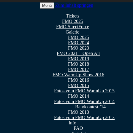
Zum Inhalt springen
Menü
 2026
Tickets
FMO 2025
FMO StreetForce
Galerie
FMO 2025
FMO 2024
FMO 2023
FMO 2021 – Open Air
FMO 2019
FMO 2018
FMO 2017
FMO WarmUp Show 2016
FMO 2016
FMO 2015
Fotos vom FMO WarmUp 2015
FMO 2014
Fotos vom FMO WarmUp 2014
Bandcontest ’14
FMO 2013
Fotos vom FMO WarmUp 2013
Info
FAQ