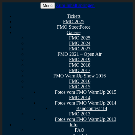
Zum Inhalt springen
Menü
Euer Metal Event in Osthessen!
FullMetal Osthessen – 13. FMO
Tickets
FMO 2025
2026
FMO StreetForce
Galerie
FMO 2025
FMO 2024
FMO 2023
FMO 2021 – Open Air
FMO 2019
FMO 2018
FMO 2017
FMO WarmUp Show 2016
FMO 2016
FMO 2015
Fotos vom FMO WarmUp 2015
FMO 2014
Fotos vom FMO WarmUp 2014
Bandcontest ’14
FMO 2013
Fotos vom FMO WarmUp 2013
Info
FAQ