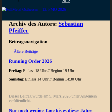
2012
Archiv des Autors:
Sebastian
Pfeiffer
Beitragsnavigation
←
Ältere Beiträge
Running Order 2026
Freitag
: Einlass 18 Uhr // Beginn 19 Uhr
Samstag
: Einlass 14 Uhr // Beginn 14:30 Uhr
Dieser Beitrag wurde am
5. März 2026
unter
Allgemein
veröffentlicht.
Nur noch wenige Tage bis es dieses Jahre