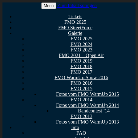
Zum Inhalt springen
Menü
Euer Metal Event in Osthessen!
FullMetal Osthessen – 13. FMO
Tickets
FMO 2025
2026
FMO StreetForce
Galerie
FMO 2025
FMO 2024
FMO 2023
FMO 2021 – Open Air
FMO 2019
FMO 2018
FMO 2017
FMO WarmUp Show 2016
FMO 2016
FMO 2015
Fotos vom FMO WarmUp 2015
FMO 2014
Fotos vom FMO WarmUp 2014
Bandcontest ’14
FMO 2013
Fotos vom FMO WarmUp 2013
Info
FAQ