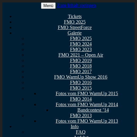
Zum Inhalt springen
Menü
Euer Metal Event in Osthessen!
FullMetal Osthessen – 13. FMO
Tickets
FMO 2025
2026
FMO StreetForce
Galerie
FMO 2025
FMO 2024
FMO 2023
FMO 2021 – Open Air
FMO 2019
FMO 2018
FMO 2017
FMO WarmUp Show 2016
FMO 2016
FMO 2015
Fotos vom FMO WarmUp 2015
FMO 2014
Fotos vom FMO WarmUp 2014
Bandcontest ’14
FMO 2013
Fotos vom FMO WarmUp 2013
Info
FAQ