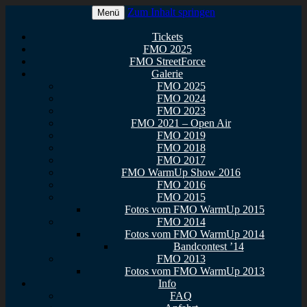
Zum Inhalt springen
Menü
Euer Metal Event in Osthessen!
FullMetal Osthessen – 13. FMO
Tickets
FMO 2025
2026
FMO StreetForce
Galerie
FMO 2025
FMO 2024
FMO 2023
FMO 2021 – Open Air
FMO 2019
FMO 2018
FMO 2017
FMO WarmUp Show 2016
FMO 2016
FMO 2015
Fotos vom FMO WarmUp 2015
FMO 2014
Fotos vom FMO WarmUp 2014
Bandcontest ’14
FMO 2013
Fotos vom FMO WarmUp 2013
Info
FAQ