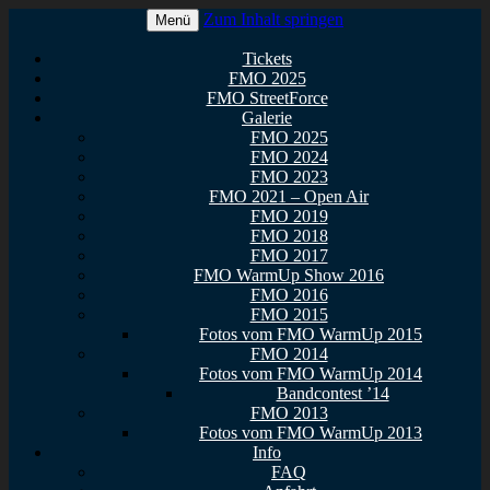
Zum Inhalt springen
Menü
Euer Metal Event in Osthessen!
FullMetal Osthessen – 13. FMO
Tickets
FMO 2025
2026
FMO StreetForce
Galerie
FMO 2025
FMO 2024
FMO 2023
FMO 2021 – Open Air
FMO 2019
FMO 2018
FMO 2017
FMO WarmUp Show 2016
FMO 2016
FMO 2015
Fotos vom FMO WarmUp 2015
FMO 2014
Fotos vom FMO WarmUp 2014
Bandcontest ’14
FMO 2013
Fotos vom FMO WarmUp 2013
Info
FAQ