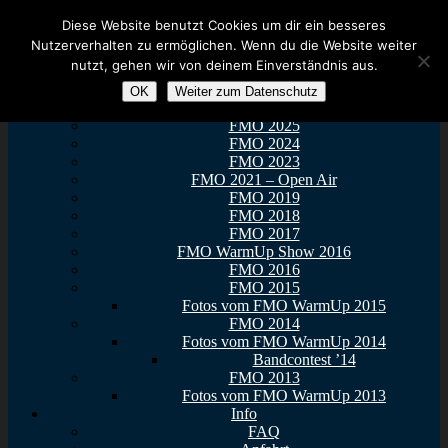
Zum Inhalt springen
Menü
Diese Website benutzt Cookies um dir ein besseres
Euer Metal Event in Osthessen!
FullMetal Osthessen – 13. FMO
Nutzerverhalten zu ermöglichen. Wenn du die Website weiter
Tickets
nutzt, gehen wir von deinem Einverständnis aus.
FMO 2025
2026
FMO StreetForce
OK
Weiter zum Datenschutz
Galerie
FMO 2025
FMO 2024
FMO 2023
FMO 2021 – Open Air
FMO 2019
FMO 2018
FMO 2017
FMO WarmUp Show 2016
FMO 2016
FMO 2015
Fotos vom FMO WarmUp 2015
FMO 2014
Fotos vom FMO WarmUp 2014
Bandcontest ’14
FMO 2013
Fotos vom FMO WarmUp 2013
Info
FAQ