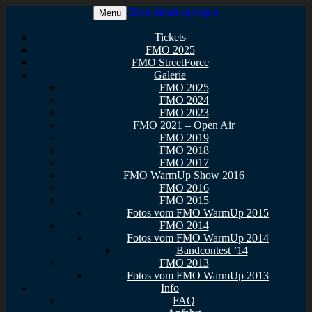
Zum Inhalt springen
Menü
Euer Metal Event in Osthessen!
FullMetal Osthessen – 13. FMO
Tickets
FMO 2025
2026
FMO StreetForce
Galerie
FMO 2025
FMO 2024
FMO 2023
FMO 2021 – Open Air
FMO 2019
FMO 2018
FMO 2017
FMO WarmUp Show 2016
FMO 2016
FMO 2015
Fotos vom FMO WarmUp 2015
FMO 2014
Fotos vom FMO WarmUp 2014
Bandcontest ’14
FMO 2013
Fotos vom FMO WarmUp 2013
Info
FAQ