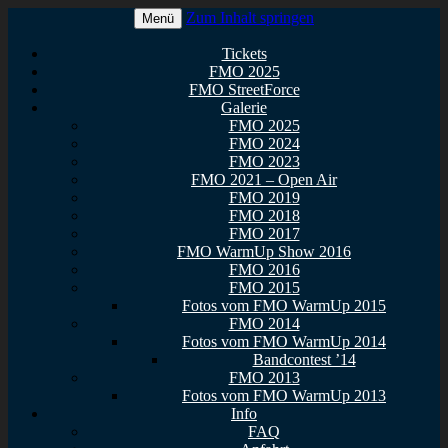
Zum Inhalt springen
Menü
Euer Metal Event in Osthessen!
FullMetal Osthessen – 13. FMO
Tickets
FMO 2025
2026
FMO StreetForce
Galerie
FMO 2025
FMO 2024
FMO 2023
FMO 2021 – Open Air
FMO 2019
FMO 2018
FMO 2017
FMO WarmUp Show 2016
FMO 2016
FMO 2015
Fotos vom FMO WarmUp 2015
FMO 2014
Fotos vom FMO WarmUp 2014
Bandcontest ’14
FMO 2013
Fotos vom FMO WarmUp 2013
Info
FAQ