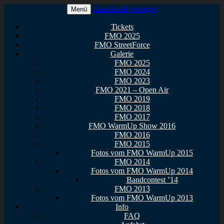
Zum Inhalt springen
Menü
Euer Metal Event in Osthessen!
FullMetal Osthessen – 13. FMO
Tickets
FMO 2025
2026
FMO StreetForce
Galerie
FMO 2025
FMO 2024
FMO 2023
FMO 2021 – Open Air
FMO 2019
FMO 2018
FMO 2017
FMO WarmUp Show 2016
FMO 2016
FMO 2015
Fotos vom FMO WarmUp 2015
FMO 2014
Fotos vom FMO WarmUp 2014
Bandcontest ’14
FMO 2013
Fotos vom FMO WarmUp 2013
Info
FAQ