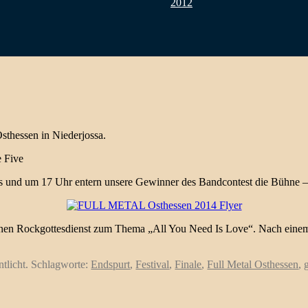
2012
sthessen in Niederjossa.
e Five
s und um 17 Uhr entern unsere Gewinner des Bandcontest die Bühne –
inen Rockgottesdienst zum Thema „All You Need Is Love“. Nach einem 
ntlicht. Schlagworte:
Endspurt
,
Festival
,
Finale
,
Full Metal Osthessen
,