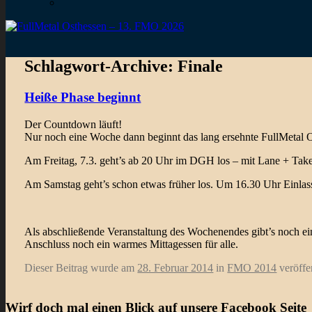
Schlagwort-Archive:
Finale
Heiße Phase beginnt
Der Countdown läuft!
Nur noch eine Woche dann beginnt das lang ersehnte FullMetal O
Am Freitag, 7.3. geht’s ab 20 Uhr im DGH los – mit Lane + Tak
Am Samstag geht’s schon etwas früher los. Um 16.30 Uhr Einlas
Als abschließende Veranstaltung des Wochenendes gibt’s noch e
Anschluss noch ein warmes Mittagessen für alle.
Dieser Beitrag wurde am
28. Februar 2014
in
FMO 2014
veröffe
Wirf doch mal einen Blick auf unsere Facebook Seite