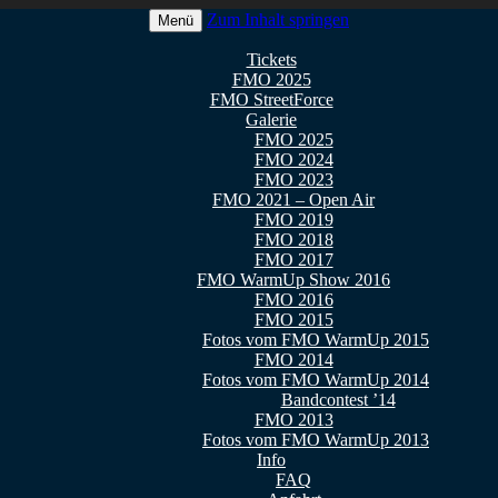
Zum Inhalt springen
Menü
 2026
Tickets
FMO 2025
FMO StreetForce
Galerie
FMO 2025
FMO 2024
FMO 2023
FMO 2021 – Open Air
FMO 2019
FMO 2018
FMO 2017
FMO WarmUp Show 2016
FMO 2016
FMO 2015
Fotos vom FMO WarmUp 2015
FMO 2014
Fotos vom FMO WarmUp 2014
Bandcontest ’14
FMO 2013
Fotos vom FMO WarmUp 2013
Info
FAQ