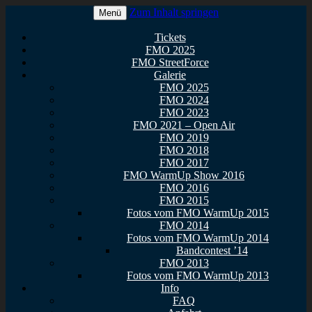
Zum Inhalt springen
Menü
Euer Metal Event in Osthessen!
FullMetal Osthessen – 13. FMO
Tickets
FMO 2025
2026
FMO StreetForce
Galerie
FMO 2025
FMO 2024
FMO 2023
FMO 2021 – Open Air
FMO 2019
FMO 2018
FMO 2017
FMO WarmUp Show 2016
FMO 2016
FMO 2015
Fotos vom FMO WarmUp 2015
FMO 2014
Fotos vom FMO WarmUp 2014
Bandcontest ’14
FMO 2013
Fotos vom FMO WarmUp 2013
Info
FAQ