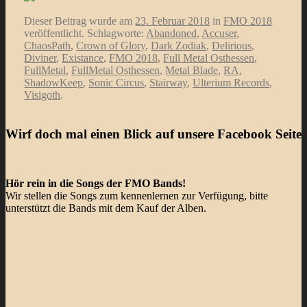
Dieser Beitrag wurde am
23. Februar 2018
in
FMO 2018
veröffentlicht. Schlagworte:
Abandoned
,
Accuser
,
ChaosPath
,
Crown of Glory
,
Dark Zodiak
,
Delirious
,
Diviner
,
Existance
,
FMO 2018
,
Full Metal Osthessen
,
FullMetal
,
FullMetal Osthessen
,
Metal Blade
,
RA
,
ShadowKeep
,
Sonic Circus
,
Stairway
,
Ulterium Records
,
Visigoth
.
Wirf doch mal einen Blick auf unsere Facebook Seite
Hör rein in die Songs der FMO Bands!
Wir stellen die Songs zum kennenlernen zur Verfügung, bitte
unterstützt die Bands mit dem Kauf der Alben.