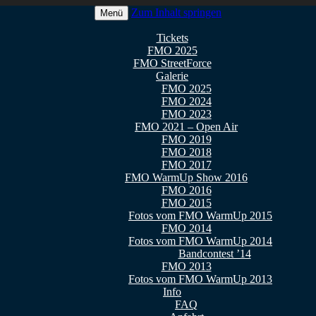
Zum Inhalt springen
Menü
 2026
Tickets
FMO 2025
FMO StreetForce
Galerie
FMO 2025
FMO 2024
FMO 2023
FMO 2021 – Open Air
FMO 2019
FMO 2018
FMO 2017
FMO WarmUp Show 2016
FMO 2016
FMO 2015
Fotos vom FMO WarmUp 2015
FMO 2014
Fotos vom FMO WarmUp 2014
Bandcontest ’14
FMO 2013
Fotos vom FMO WarmUp 2013
Info
FAQ