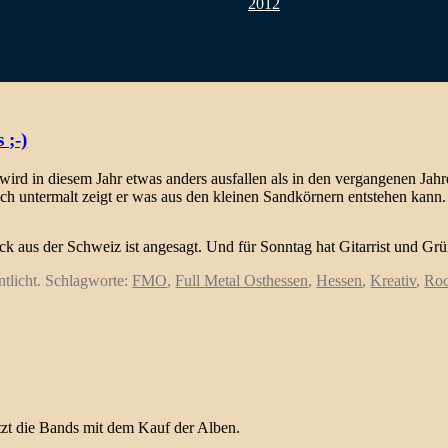
2012
 ;-)
 wird in diesem Jahr etwas anders ausfallen als in den vergangenen Jahr
ch untermalt zeigt er was aus den kleinen Sandkörnern entstehen kann. 
ock aus der Schweiz ist angesagt. Und für Sonntag hat Gitarrist und G
ntlicht. Schlagworte:
FMO
,
Full Metal Osthessen
,
Hessen
,
Kreativ
,
Roc
ützt die Bands mit dem Kauf der Alben.