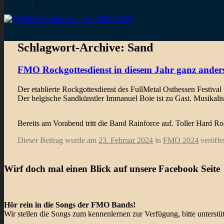
Schlagwort-Archive:
Sand
FMO Rockgottesdienst in diesem Jahr ganz anders
Der etablierte Rockgottesdienst des FullMetal Osthessen Festival
Der belgische Sandkünstler Immanuel Boie ist zu Gast. Musikalis
Bereits am Vorabend tritt die Band Rainforce auf. Toller Hard R
Dieser Beitrag wurde am
23. Februar 2024
in
FMO 2024
veröffe
Wirf doch mal einen Blick auf unsere Facebook Seite
Hör rein in die Songs der FMO Bands!
Wir stellen die Songs zum kennenlernen zur Verfügung, bitte unterst