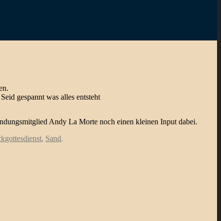
en.
Seid gespannt was alles entsteht
ründungsmitglied Andy La Morte noch einen kleinen Input dabei.
kgottesdienst
,
Sand
.