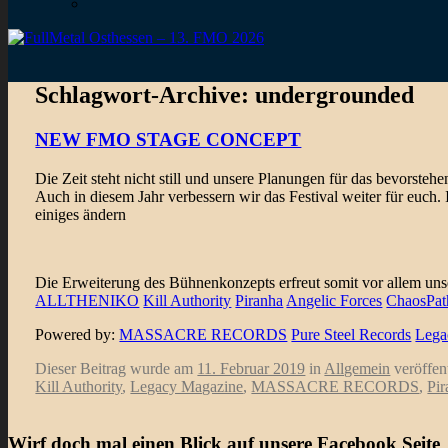
Schlagwort-Archive:
undergrounded
NEW FMO STAGE CONCEPT
Die Zeit steht nicht still und unsere Planungen für das bevorsteh
Auch in diesem Jahr verbessern wir das Festival weiter für euch
einiges ändern
Die Erweiterung des Bühnenkonzepts erfreut somit vor allem uns
ALLTHENIKO
Kill Authority
Piranha
Angelic Forces
ChaosPat
Powered by:
MASSACRE RECORDS
Pure Steel Records
Lega
Dieser Beitrag wurde am
11. Februar 2019
in
Allgemein
veröffen
Kill Authority
,
Legacy Magazine
,
MASSACRE RECORDS
,
Pir
Wirf doch mal einen Blick auf unsere Facebook Seite