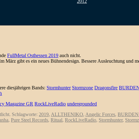
2012
ende
FullMetal Osthessen 2019
auch nicht.
. Im März gibt es ein neues Bühnendesign. Bessere Ausleuchtung und me
ere diesjährigen Bands:
Stormhunter
Stormzone
Dragonsfire
BURDEN
h
cy Magazine GR
RockLiveRadio
undergrounded
tlicht. Schlagworte:
2019
,
ALLTHENIKO
,
Angelic Forces
,
BURDEN 
anha
,
Pure Steel Records
,
Ritual
,
RockLiveRadio
,
Stormhunter
,
Storm