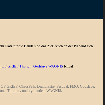
hr Platz für die Bands sind das Ziel. Auch an der PA wird sich
 OF GRIEF
Thorium
Godslave
WAGNIS
Ritual
OF GRIEF
,
ChaosPath
,
Dragonsfire
,
Festival
,
FMO
,
Godslave
,
zone
,
Thorium
,
undergrounded
,
WAGNIS
.