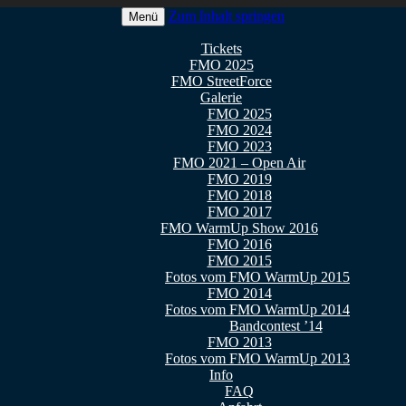
Zum Inhalt springen
Menü
 2026
Tickets
FMO 2025
FMO StreetForce
Galerie
FMO 2025
FMO 2024
FMO 2023
FMO 2021 – Open Air
FMO 2019
FMO 2018
FMO 2017
FMO WarmUp Show 2016
FMO 2016
FMO 2015
Fotos vom FMO WarmUp 2015
FMO 2014
Fotos vom FMO WarmUp 2014
Bandcontest ’14
FMO 2013
Fotos vom FMO WarmUp 2013
Info
FAQ