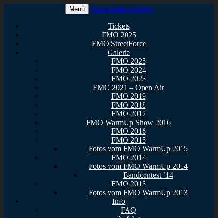
Zum Inhalt springen
Menü
Euer Metal Event in Osthessen!
FullMetal Osthessen – 13. FMO
Tickets
FMO 2025
2026
FMO StreetForce
Galerie
FMO 2025
FMO 2024
FMO 2023
FMO 2021 – Open Air
FMO 2019
FMO 2018
FMO 2017
FMO WarmUp Show 2016
FMO 2016
FMO 2015
Fotos vom FMO WarmUp 2015
FMO 2014
Fotos vom FMO WarmUp 2014
Bandcontest ’14
FMO 2013
Fotos vom FMO WarmUp 2013
Info
FAQ