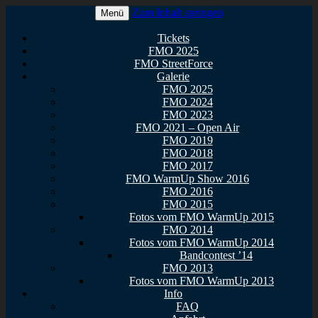
Zum Inhalt springen
Menü
Euer Metal Event in Osthessen!
FullMetal Osthessen – 13. FMO
Tickets
FMO 2025
2026
FMO StreetForce
Galerie
FMO 2025
FMO 2024
FMO 2023
FMO 2021 – Open Air
FMO 2019
FMO 2018
FMO 2017
FMO WarmUp Show 2016
FMO 2016
FMO 2015
Fotos vom FMO WarmUp 2015
FMO 2014
Fotos vom FMO WarmUp 2014
Bandcontest ’14
FMO 2013
Fotos vom FMO WarmUp 2013
Info
FAQ