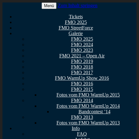
Zum Inhalt springen
Menü
Euer Metal Event in Osthessen!
FullMetal Osthessen – 13. FMO
Tickets
FMO 2025
2026
FMO StreetForce
Galerie
FMO 2025
FMO 2024
FMO 2023
FMO 2021 – Open Air
FMO 2019
FMO 2018
FMO 2017
FMO WarmUp Show 2016
FMO 2016
FMO 2015
Fotos vom FMO WarmUp 2015
FMO 2014
Fotos vom FMO WarmUp 2014
Bandcontest ’14
FMO 2013
Fotos vom FMO WarmUp 2013
Info
FAQ