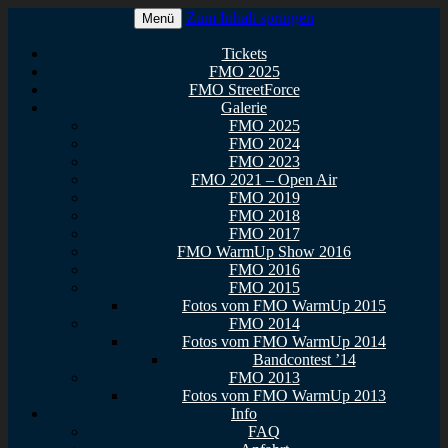
Zum Inhalt springen
Menü
Euer Metal Event in Osthessen!
FullMetal Osthessen – 13. FMO
Tickets
FMO 2025
2026
FMO StreetForce
Galerie
FMO 2025
FMO 2024
FMO 2023
FMO 2021 – Open Air
FMO 2019
FMO 2018
FMO 2017
FMO WarmUp Show 2016
FMO 2016
FMO 2015
Fotos vom FMO WarmUp 2015
FMO 2014
Fotos vom FMO WarmUp 2014
Bandcontest ’14
FMO 2013
Fotos vom FMO WarmUp 2013
Info
FAQ