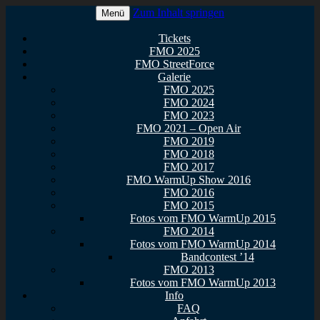
Zum Inhalt springen
Menü
Euer Metal Event in Osthessen!
FullMetal Osthessen – 13. FMO
Tickets
FMO 2025
2026
FMO StreetForce
Galerie
FMO 2025
FMO 2024
FMO 2023
FMO 2021 – Open Air
FMO 2019
FMO 2018
FMO 2017
FMO WarmUp Show 2016
FMO 2016
FMO 2015
Fotos vom FMO WarmUp 2015
FMO 2014
Fotos vom FMO WarmUp 2014
Bandcontest ’14
FMO 2013
Fotos vom FMO WarmUp 2013
Info
FAQ