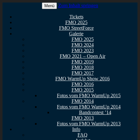
Zum Inhalt springen
Menü
Euer Metal Event in Osthessen!
FullMetal Osthessen – 13. FMO
Tickets
FMO 2025
2026
FMO StreetForce
Galerie
FMO 2025
FMO 2024
FMO 2023
FMO 2021 – Open Air
FMO 2019
FMO 2018
FMO 2017
FMO WarmUp Show 2016
FMO 2016
FMO 2015
Fotos vom FMO WarmUp 2015
FMO 2014
Fotos vom FMO WarmUp 2014
Bandcontest ’14
FMO 2013
Fotos vom FMO WarmUp 2013
Info
FAQ