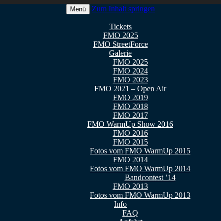
Zum Inhalt springen
Menü
 2026
Tickets
FMO 2025
FMO StreetForce
Galerie
FMO 2025
FMO 2024
FMO 2023
FMO 2021 – Open Air
FMO 2019
FMO 2018
FMO 2017
FMO WarmUp Show 2016
FMO 2016
FMO 2015
Fotos vom FMO WarmUp 2015
FMO 2014
Fotos vom FMO WarmUp 2014
Bandcontest ’14
FMO 2013
Fotos vom FMO WarmUp 2013
Info
FAQ