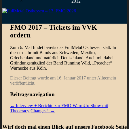
2012
FMO 2017 – Tickets im VVK
ordern
Zum 6. Mal findet bereits das FullMetal Osthessen statt. In
diesem Jahr mit Bands aus Schweden, Mexiko,
Griechenland und natürlich Deutschland. Auch mit dabei
Gründungsmitglied der Band Running Wild, „Preacher“
Warnecke aus Köln.
Dieser Beitrag wurde am
16. Januar 2017
unter
Allgemein
veröffentlicht.
Beitragsnavigation
←
Interview + Berichte zur FMO WarmUp Show mit
Theocracy
Changes!
→
Wirf doch mal einen Blick auf unsere Facebook Seite