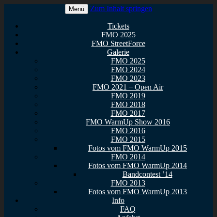
Zum Inhalt springen
Menü
Euer Metal Event in Osthessen!
FullMetal Osthessen – 13. FMO
Tickets
FMO 2025
2026
FMO StreetForce
Galerie
FMO 2025
FMO 2024
FMO 2023
FMO 2021 – Open Air
FMO 2019
FMO 2018
FMO 2017
FMO WarmUp Show 2016
FMO 2016
FMO 2015
Fotos vom FMO WarmUp 2015
FMO 2014
Fotos vom FMO WarmUp 2014
Bandcontest ’14
FMO 2013
Fotos vom FMO WarmUp 2013
Info
FAQ