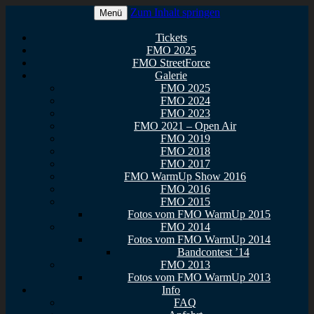
Zum Inhalt springen
Menü
Euer Metal Event in Osthessen!
FullMetal Osthessen – 13. FMO
Tickets
FMO 2025
2026
FMO StreetForce
Galerie
FMO 2025
FMO 2024
FMO 2023
FMO 2021 – Open Air
FMO 2019
FMO 2018
FMO 2017
FMO WarmUp Show 2016
FMO 2016
FMO 2015
Fotos vom FMO WarmUp 2015
FMO 2014
Fotos vom FMO WarmUp 2014
Bandcontest ’14
FMO 2013
Fotos vom FMO WarmUp 2013
Info
FAQ