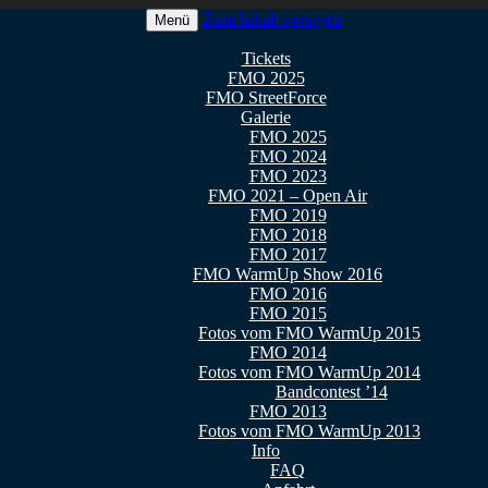
Zum Inhalt springen
Menü
 2026
Tickets
FMO 2025
FMO StreetForce
Galerie
FMO 2025
FMO 2024
FMO 2023
FMO 2021 – Open Air
FMO 2019
FMO 2018
FMO 2017
FMO WarmUp Show 2016
FMO 2016
FMO 2015
Fotos vom FMO WarmUp 2015
FMO 2014
Fotos vom FMO WarmUp 2014
Bandcontest ’14
FMO 2013
Fotos vom FMO WarmUp 2013
Info
FAQ