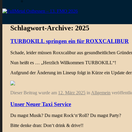
Schlagwort-Archive:
2025
TURBOKILL springen ein für ROXXCALIBUR
Schade, leider müssen Roxxcalibur aus gesundheitlichen Gründ
Nun heißt es … „Herzlich Willkommen TURBOKILL“!
Aufgrund der Änderung im Lineup folgt in Kürze ein Update de
Dieser Beitrag wurde am
12. März 2025
in
Allgemein
veröffentli
Unser Neuer Taxi Service
Du magst Musik? Du magst Rock‘n‘Roll? Du magst Party?
Bitte denke dran: Don‘t drink & drive!!