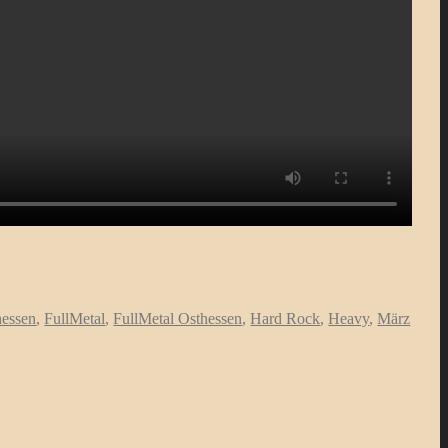
hessen
,
FullMetal
,
FullMetal Osthessen
,
Hard Rock
,
Heavy
,
März