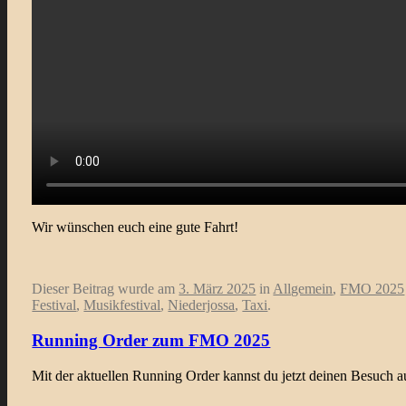
Wir wünschen euch eine gute Fahrt!
Dieser Beitrag wurde am
3. März 2025
in
Allgemein
,
FMO 2025
Festival
,
Musikfestival
,
Niederjossa
,
Taxi
.
Running Order zum FMO 2025
Mit der aktuellen Running Order kannst du jetzt deinen Besuch 