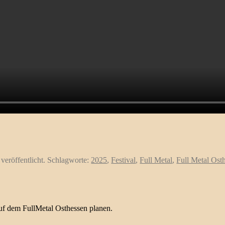
veröffentlicht. Schlagworte:
2025
,
Festival
,
Full Metal
,
Full Metal Ost
auf dem FullMetal Osthessen planen.