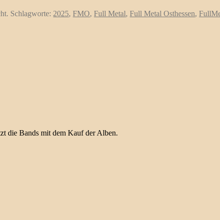
cht. Schlagworte:
2025
,
FMO
,
Full Metal
,
Full Metal Osthessen
,
FullMe
ützt die Bands mit dem Kauf der Alben.