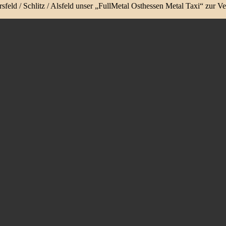
feld / Schlitz / Alsfeld unser „FullMetal Osthessen Metal Taxi“ zur V