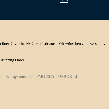
2012
en ihren Gig beim FMO 2025 absagen. Wir wünschen gute Besserung un
r Running Order.
cht. Schlagworte:
2025
,
FMO 2025
,
TURBOKILL
.