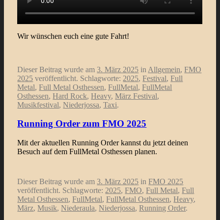
Wir wünschen euch eine gute Fahrt!
Dieser Beitrag wurde am
3. März 2025
in
Allgemein
,
FMO
2025
veröffentlicht. Schlagworte:
2025
,
Festival
,
Full
Metal
,
Full Metal Osthessen
,
FullMetal
,
FullMetal
Osthessen
,
Hard Rock
,
Heavy
,
März Festival
,
Musikfestival
,
Niederjossa
,
Taxi
.
Running Order zum FMO 2025
Mit der aktuellen Running Order kannst du jetzt deinen
Besuch auf dem FullMetal Osthessen planen.
Dieser Beitrag wurde am
3. März 2025
in
FMO 2025
veröffentlicht. Schlagworte:
2025
,
FMO
,
Full Metal
,
Full
Metal Osthessen
,
FullMetal
,
FullMetal Osthessen
,
Heavy
,
März
,
Musik
,
Niederaula
,
Niederjossa
,
Running Order
.