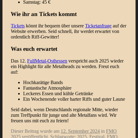
Samstag: 45 €
Wie ihr an Tickets kommt
Tickets
könnt ihr bequem über unsere
Ticketanfrage
auf der
Website erwerben. Seid schnell, ihr werdet erwartet von
ordentlich Riff-Gewitter!
Was euch erwartet
Das 12.
FullMetal-Osthessen
verspricht auch 2025 wieder
ein Highlight für alle Metalheads zu werden. Freut euch
auf:
Hochkarätige Bands
Fantastische Atmosphäre
Leckeres Essen und kühle Getränke
Ein Wochenende voller harter Riffs und guter Laune
Seid dabei, wenn Deutschlands regionale Mitte, wieder
zum Treffpunkt für junge und alte Metalfans wird. Wir
freuen uns mit euch zu feiern!
Dieser Beitrag wurde am
12. September 2024
in
FMO
2025
veröffentlicht. Schlagworte:
2025
,
Festival
,
FMO
,