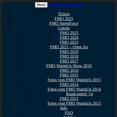
Zum Inhalt springen
Menü
Euer Metal Event in Osthessen!
FullMetal Osthessen – 13. FMO
Tickets
FMO 2025
2026
FMO StreetForce
Galerie
FMO 2025
FMO 2024
FMO 2023
FMO 2021 – Open Air
FMO 2019
FMO 2018
FMO 2017
FMO WarmUp Show 2016
FMO 2016
FMO 2015
Fotos vom FMO WarmUp 2015
FMO 2014
Fotos vom FMO WarmUp 2014
Bandcontest ’14
FMO 2013
Fotos vom FMO WarmUp 2013
Info
FAQ