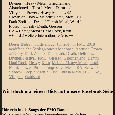
Diviner – Heavy Metal, Griechenland
Abandoned – Thrash Metal, Darmstadt
Visigoth – Power / Heavy Metal, USA
Crown of Glory – Melodic Heavy Metal, CH
Dark Zodiak – Death / Thrash Metal, Waldshut
Profet – Thrash / Death, Giessen
RA – Heavy Metal / Hard Rock, Köln
++ und 2 weitere internationale Acts ++
Dieser Beitrag wurde am
22. Juli 2017
in
FMO 2018
veröffentlicht. Schlagworte:
Abandoned
,
Accuser
,
Crown
of Glory
,
Dark Zodiak
,
Darmstadt
,
Death
,
Delirious
,
Diviner
,
Festival
,
FMO
,
Giessen
,
Griechenland
,
Hamm
,
Hard Rock
,
Heavy
,
Köln
,
Melodic Heavy Metal
,
metal
,
Musik
,
Power
,
Profet
,
Progressive Metal
,
RA
,
Schweiz
,
Shadow Keep
,
Siegen
,
Suisse
,
Thrash Metal
,
UK
,
USA
,
Visigoth
,
Waldshut
.
Wirf doch mal einen Blick auf unsere Facebook Seite
Hör rein in die Songs der FMO Bands!
Wir stellen die Songs zum kennenlernen zur Verfügung, bitte