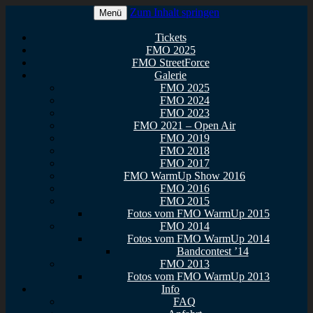
Zum Inhalt springen
Menü
Euer Metal Event in Osthessen!
FullMetal Osthessen – 13. FMO
Tickets
FMO 2025
2026
FMO StreetForce
Galerie
FMO 2025
FMO 2024
FMO 2023
FMO 2021 – Open Air
FMO 2019
FMO 2018
FMO 2017
FMO WarmUp Show 2016
FMO 2016
FMO 2015
Fotos vom FMO WarmUp 2015
FMO 2014
Fotos vom FMO WarmUp 2014
Bandcontest ’14
FMO 2013
Fotos vom FMO WarmUp 2013
Info
FAQ