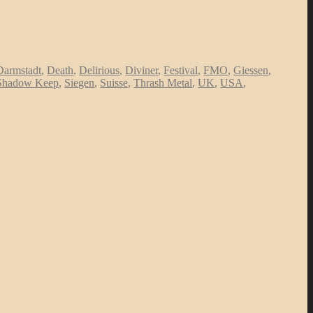
Darmstadt
,
Death
,
Delirious
,
Diviner
,
Festival
,
FMO
,
Giessen
,
Shadow Keep
,
Siegen
,
Suisse
,
Thrash Metal
,
UK
,
USA
,