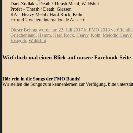
Dark Zodiak – Death / Thrash Metal, Waldshut
Profet – Thrash / Death, Giessen
RA – Heavy Metal / Hard Rock, Köln
++ und 2 weitere internationale Acts ++
Dieser Beitrag wurde am
22. Juli 2017
in
FMO 2018
veröffentli
Griechenland
,
Hamm
,
Hard Rock
,
Heavy
,
Köln
,
Melodic Heavy
Visigoth
,
Waldshut
.
Wirf doch mal einen Blick auf unsere Facebook Seite
Hör rein in die Songs der FMO Bands!
Wir stellen die Songs zum kennenlernen zur Verfügung, bitte unterst