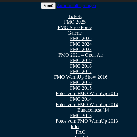
Zum Inhalt springen
Menü
 2026
Tickets
FMO 2025
FMO StreetForce
Galerie
FMO 2025
FMO 2024
FMO 2023
FMO 2021 – Open Air
FMO 2019
FMO 2018
FMO 2017
FMO WarmUp Show 2016
FMO 2016
FMO 2015
Fotos vom FMO WarmUp 2015
FMO 2014
Fotos vom FMO WarmUp 2014
Bandcontest ’14
FMO 2013
Fotos vom FMO WarmUp 2013
Info
FAQ